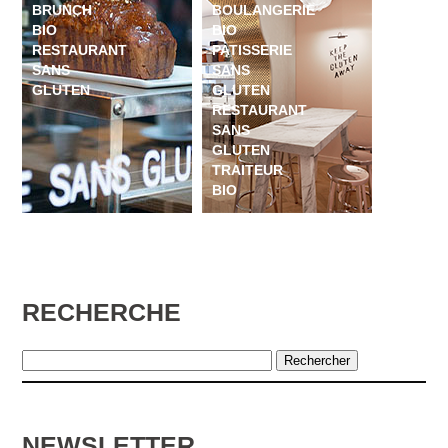
BRUNCH
BOULANGERIE
BIO
BIO
RESTAURANT
PATISSERIE
SANS
SANS
GLUTEN
GLUTEN
RESTAURANT
SANS
GLUTEN
TRAITEUR
BIO
RECHERCHE
NEWSLETTER