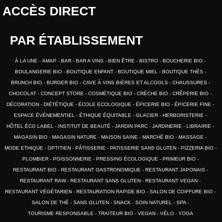
ACCÈS DIRECT
PAR ÉTABLISSEMENT
À LA UNE
AMAP
BAR
BAR A VINS
BIEN ÊTRE
BISTRO
BOUCHERIE BIO
BOULANGERIE BIO
BOUTIQUE ENFANT
BOUTIQUE MIEL
BOUTIQUE THÉS
BRUNCH BIO
BURGER BIO
CAVE À VINS BIÈRES ET ALCOOLS
CHAUSSURES
CHOCOLAT
CONCEPT STORE
COSMÉTIQUE BIO
CRÈCHE BIO
CRÊPERIE BIO
DÉCORATION
DIÉTÉTIQUE
ÉCOLE ECOLOGIQUE
ÉPICERIE BIO
ÉPICERIE FINE
ESPACE ÉVÉNEMENTIEL
ÉTHIQUE ÉQUITABLE
GLACIER
HERBORISTERIE
HÔTEL ÉCO LABEL
INSTITUT DE BEAUTÉ
JARDIN PARC
JARDINERIE
LIBRAIRIE
MAGASIN BIO
MAGASIN NATURE
MAISON SAINE
MARCHÉ BIO
MASSAGE
MODE ETHIQUE
OPTITIEN
PÂTISSERIE
PATISSERIE SANS GLUTEN
PIZZERIA BIO
PLOMBIER
POISSONNERIE
PRESSING ÉCOLOGIQUE
PRIMEUR BIO
RESTAURANT BIO
RESTAURANT GASTRONOMIQUE
RESTAURANT JAPONAIS
RESTAURANT RAW
RESTAURANT SANS GLUTEN
RESTAURANT VEGAN
RESTAURANT VÉGÉTARIEN
RESTAURATION RAPIDE BIO
SALON DE COIFFURE BIO
SALON DE THÉ
SANS GLUTEN
SNACK
SOIN NATUREL
SPA
TOURISME RESPONSABLE
TRAITEUR BIO
VEGAN
VÉLO
YOGA