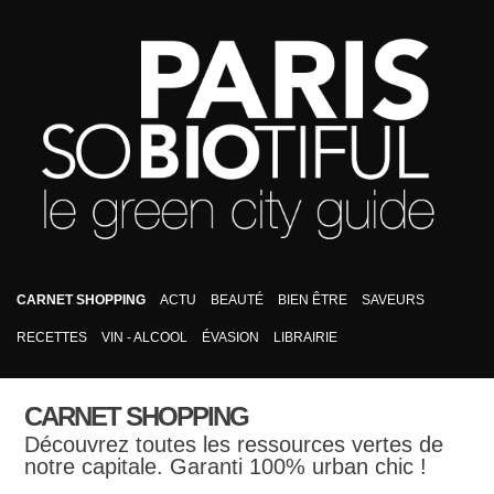
CARNET SHOPPING
ACTU
BEAUTÉ
BIEN ÊTRE
SAVEURS
RECETTES
VIN - ALCOOL
ÉVASION
LIBRAIRIE
CARNET SHOPPING
Découvrez toutes les ressources vertes de
notre capitale. Garanti 100% urban chic !