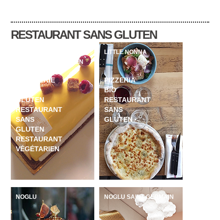
RESTAURANT SANS GLUTEN
HELMUT NEWCAKE
LITTLE NONNA
FRANCE 100% GLUTEN
FREE
PATISSERIE
PIZZERIA
SANS
BIO
GLUTEN
RESTAURANT
RESTAURANT
SANS
SANS
GLUTEN
GLUTEN
RESTAURANT
VÉGÉTARIEN
NOGLU
NOGLU SAINT GERMAIN