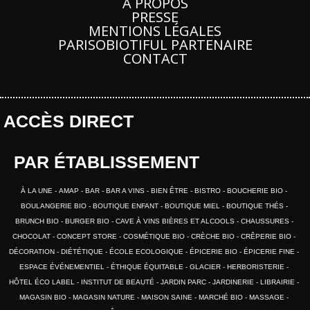
A PROPOS
PRESSE
MENTIONS LÉGALES
PARISOBIOTIFUL PARTENAIRE
CONTACT
ACCÈS DIRECT
PAR ÉTABLISSEMENT
À LA UNE
AMAP
BAR
BAR A VINS
BIEN ÊTRE
BISTRO
BOUCHERIE BIO
BOULANGERIE BIO
BOUTIQUE ENFANT
BOUTIQUE MIEL
BOUTIQUE THÉS
BRUNCH BIO
BURGER BIO
CAVE À VINS BIÈRES ET ALCOOLS
CHAUSSURES
CHOCOLAT
CONCEPT STORE
COSMÉTIQUE BIO
CRÈCHE BIO
CRÊPERIE BIO
DÉCORATION
DIÉTÉTIQUE
ÉCOLE ECOLOGIQUE
ÉPICERIE BIO
ÉPICERIE FINE
ESPACE ÉVÉNEMENTIEL
ÉTHIQUE ÉQUITABLE
GLACIER
HERBORISTERIE
HÔTEL ÉCO LABEL
INSTITUT DE BEAUTÉ
JARDIN PARC
JARDINERIE
LIBRAIRIE
MAGASIN BIO
MAGASIN NATURE
MAISON SAINE
MARCHÉ BIO
MASSAGE