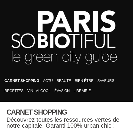
CARNET SHOPPING
ACTU
BEAUTÉ
BIEN ÊTRE
SAVEURS
RECETTES
VIN - ALCOOL
ÉVASION
LIBRAIRIE
CARNET SHOPPING
Découvrez toutes les ressources vertes de
notre capitale. Garanti 100% urban chic !