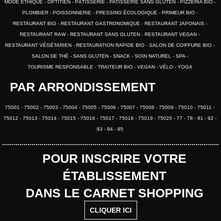
MODE ETHIQUE
OPTITIEN
PÂTISSERIE
PATISSERIE SANS GLUTEN
PIZZERIA BIO
PLOMBIER
POISSONNERIE
PRESSING ÉCOLOGIQUE
PRIMEUR BIO
RESTAURANT BIO
RESTAURANT GASTRONOMIQUE
RESTAURANT JAPONAIS
RESTAURANT RAW
RESTAURANT SANS GLUTEN
RESTAURANT VEGAN
RESTAURANT VÉGÉTARIEN
RESTAURATION RAPIDE BIO
SALON DE COIFFURE BIO
SALON DE THÉ
SANS GLUTEN
SNACK
SOIN NATUREL
SPA
TOURISME RESPONSABLE
TRAITEUR BIO
VEGAN
VÉLO
YOGA
PAR ARRONDISSEMENT
75001
75002
75003
75004
75005
75006
75007
75008
75009
75010
75011
75012
75013
75014
75015
75016
75017
75018
75019
75020
77
78
91
92
93
94
95
POUR INSCRIRE VOTRE
ÉTABLISSEMENT
DANS LE CARNET SHOPPING
CLIQUER ICI