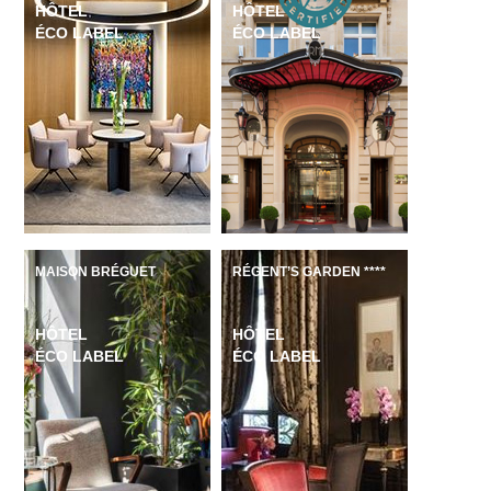
HÔTEL
HÔTEL
ÉCO LABEL
ÉCO LABEL
MAISON BRÉGUET
RÉGENT’S GARDEN ****
HÔTEL
HÔTEL
ÉCO LABEL
ÉCO LABEL