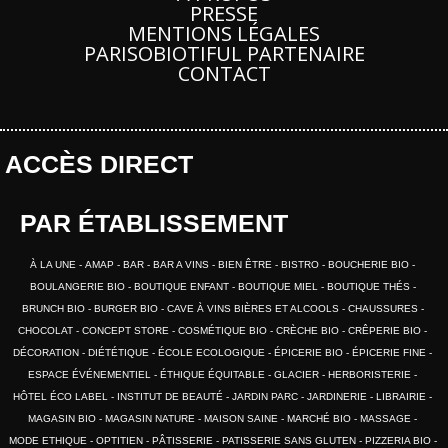
PRESSE
MENTIONS LÉGALES
PARISOBIOTIFUL PARTENAIRE
CONTACT
ACCÈS DIRECT
PAR ÉTABLISSEMENT
À LA UNE
AMAP
BAR
BAR A VINS
BIEN ÊTRE
BISTRO
BOUCHERIE BIO
BOULANGERIE BIO
BOUTIQUE ENFANT
BOUTIQUE MIEL
BOUTIQUE THÉS
BRUNCH BIO
BURGER BIO
CAVE À VINS BIÈRES ET ALCOOLS
CHAUSSURES
CHOCOLAT
CONCEPT STORE
COSMÉTIQUE BIO
CRÈCHE BIO
CRÊPERIE BIO
DÉCORATION
DIÉTÉTIQUE
ÉCOLE ECOLOGIQUE
ÉPICERIE BIO
ÉPICERIE FINE
ESPACE ÉVÉNEMENTIEL
ÉTHIQUE ÉQUITABLE
GLACIER
HERBORISTERIE
HÔTEL ÉCO LABEL
INSTITUT DE BEAUTÉ
JARDIN PARC
JARDINERIE
LIBRAIRIE
MAGASIN BIO
MAGASIN NATURE
MAISON SAINE
MARCHÉ BIO
MASSAGE
MODE ETHIQUE
OPTITIEN
PÂTISSERIE
PATISSERIE SANS GLUTEN
PIZZERIA BIO