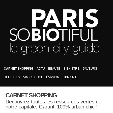
CARNET SHOPPING
ACTU
BEAUTÉ
BIEN ÊTRE
SAVEURS
RECETTES
VIN - ALCOOL
ÉVASION
LIBRAIRIE
CARNET SHOPPING
Découvrez toutes les ressources vertes de
notre capitale. Garanti 100% urban chic !