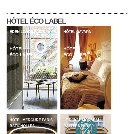
HÔTEL ÉCO LABEL
EDEN LODGE PARIS
HÔTEL GAVARNI
HÔTEL
HÔTEL
ÉCO LABEL
ÉCO LABEL
HÔTEL MERCURE PARIS
LE ROYAL MONCEAU
BATIGNOLLES
RAFFLES PARIS