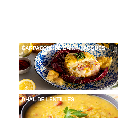
qu’éphémère qui ne s’offre que le temps d’un été. Cette a
trois décennies de savoir-faire, de rigueur et d’engagemen
Salade de spaghettis de courgette, truite et Mirabelles
CARPACCIO DE SAINT-JACQUES
DHAL DE LENTILLES