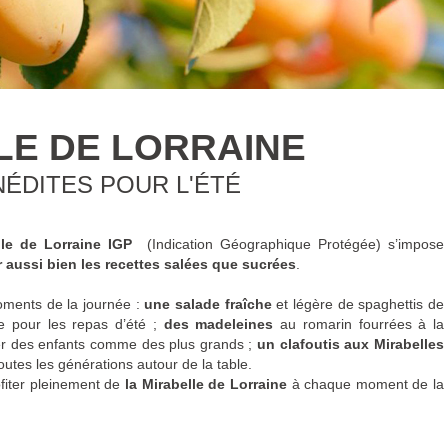
LE DE LORRAINE
NÉDITES POUR L'ÉTÉ
lle de Lorraine IGP
(Indication Géographique Protégée) s’impose
r
aussi bien les recettes salées que sucrées
.
oments de la journée :
une salade fraîche
et légère de spaghettis de
le pour les repas d’été ;
des madeleines
au romarin fourrées à la
ûter des enfants comme des plus grands ;
un clafoutis aux Mirabelles
utes les générations autour de la table.
fiter pleinement de
la Mirabelle de Lorraine
à chaque moment de la
ut août
pour quelques semaines seulement : un fruit aussi attendu