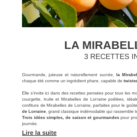
LA MIRABEL
3 RECETTES I
Gourmande, juteuse et naturellement sucrée,
la Mirabe
chaque été comme un ingrédient phare, capable de
twiste
Elle s’invite ici dans des recettes pensées pour tous les m
courgette, truite et Mirabelles de Lorraine poêlées, idéa
confiture de Mirabelles de Lorraine, parfaites pour le go
de Lorraine
, grand classique indémodable qui rassemble to
Trois idées simples, de saison et gourmandes
pour pro
journée.
Lire la suite
La saison des Mirabelles de Lorraine IGP démarrera
déb