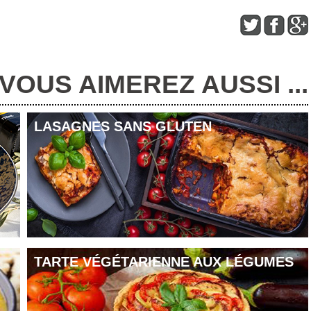
nnée marque aussi un temps fort avec les
30 ans de l’IGP
, symbole de
t des producteurs.
VOUS AIMEREZ AUSSI ...
 de Lorraine poêlées
LASAGNES SANS GLUTEN
TARTE VÉGÉTARIENNE AUX LÉGUMES