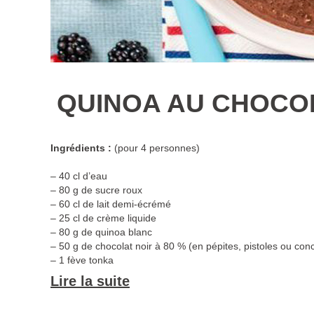
QUINOA AU CHOCOL
Ingrédients :
(pour 4 personnes)
– 40 cl d’eau
– 80 g de sucre roux
– 60 cl de lait demi-écrémé
– 25 cl de crème liquide
– 80 g de quinoa blanc
– 50 g de chocolat noir à 80 % (en pépites, pistoles ou con
– 1 fève tonka
– 1 bonne pincée de poivre du moulin
Lire la suite
Equipement :