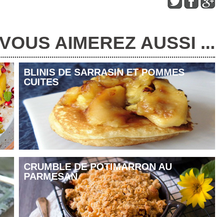
VOUS AIMEREZ AUSSI ...
inoa préalablement rincé, cuire 5 minutes et égoutter.
e, incorporer le quinoa rincé et égoutté.
 fève tonka.
BLINIS DE SARRASIN ET POMMES
CUITES
e.
CRUMBLE DE POTIMARRON AU
PARMESAN