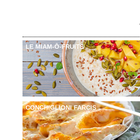
Deux casseroles
Préparation :
1. Dans une casserole, faire chauffer l’eau, y plonger le qu
2. Dans autre une casserole, faire chauffer le lait et le sucr
3. Ajouter le chocolat, la pincée de poivre et une pincée de
LE MIAM-Ô-FRUITS
4. Cuire à feu doux 30 minutes.
5. Au bout de 20 minutes de cuisson, verser la crème liquid
6. Présenter cette recette au chocolat, tiède.
CONCHIGLIONI FARCIS