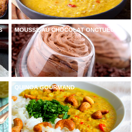
rface à l’aide des doigts, puis badigeonner le dessus de la focaccia du
r 25 minutes à 190 degrés. Sortir la focaccia du four et recouvrir du
S
MOUSSE AU CHOCOLAT ONCTUEUSE
itron,
l’huile d’olive
, les épices.
QUINOA GOURMAND
 une rosace par-dessus.
ar une.
a focaccia au milieu.