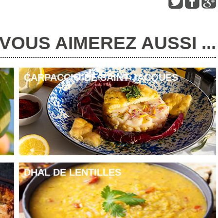
VOUS AIMEREZ AUSSI ...
CARPACCIO DE SAINT-JACQUES
la levure.
.
 pendant 10 minutes.
ement huilé.
 température ambiante 30
DHAL DE LENTILLES
e d’un rouleau à pâtisserie.
 bol et fouettez rigoureusement.