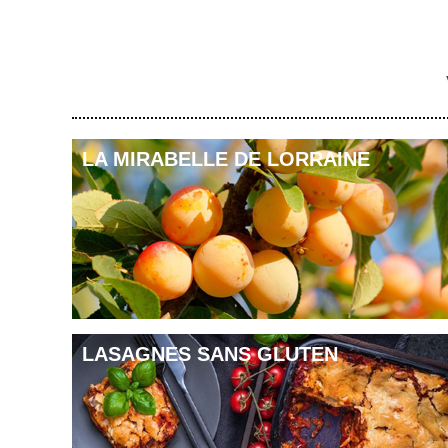
7 g de levure boulangère fraiche de boulanger
7 ml + 50 ml d’huile d’olive
125 ml + 50 ml d’eau | 2 c à café de sel
Romarin
DÉCORS
Trévise quelques feuilles | Pâquerettes 2 fleurs
Souci 2 fleurs | Plantes à huitres 3 feuille
LA MIRABELLE DE LORRAINE
RECETTE (pour 6 personnes)
FOCACCIA
Préparation :
Dans un bol, mélanger 125 ml d’eau tiède et 
* Verser la farine et une pincée de sel dans le bol d’un robot
* Incorporer 7 ml d’olive et le mélange eau-levure.
* Mélanger jusqu’à obtenir une pâte homogène, puis pétrir
* Former une boule, puis déposer la pâte dans un bol légèr
* Couvrir d’un torchon propre humide, puis laisser lever à
LASAGNES SANS GLUTEN
minutes.
Façonnage et cuisson de la pâte :
* Verser la pâte sur du papier sulfurisé, puis l’étaler à l’aid
* Laisser lever 15 minutes.
* Verser 50 ml d’huile d’olive, 50 ml d’eau et le sel dans un