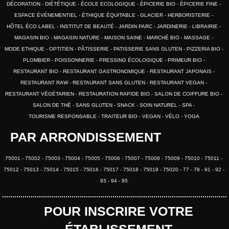
DÉCORATION
DIÉTÉTIQUE
ÉCOLE ECOLOGIQUE
ÉPICERIE BIO
ÉPICERIE FINE
ESPACE ÉVÉNEMENTIEL
ÉTHIQUE ÉQUITABLE
GLACIER
HERBORISTERIE
HÔTEL ÉCO LABEL
INSTITUT DE BEAUTÉ
JARDIN PARC
JARDINERIE
LIBRAIRIE
MAGASIN BIO
MAGASIN NATURE
MAISON SAINE
MARCHÉ BIO
MASSAGE
MODE ETHIQUE
OPTITIEN
PÂTISSERIE
PATISSERIE SANS GLUTEN
PIZZERIA BIO
PLOMBIER
POISSONNERIE
PRESSING ÉCOLOGIQUE
PRIMEUR BIO
RESTAURANT BIO
RESTAURANT GASTRONOMIQUE
RESTAURANT JAPONAIS
RESTAURANT RAW
RESTAURANT SANS GLUTEN
RESTAURANT VEGAN
RESTAURANT VÉGÉTARIEN
RESTAURATION RAPIDE BIO
SALON DE COIFFURE BIO
SALON DE THÉ
SANS GLUTEN
SNACK
SOIN NATUREL
SPA
TOURISME RESPONSABLE
TRAITEUR BIO
VEGAN
VÉLO
YOGA
PAR ARRONDISSEMENT
75001
75002
75003
75004
75005
75006
75007
75008
75009
75010
75011
75012
75013
75014
75015
75016
75017
75018
75019
75020
77
78
91
92
93
94
95
POUR INSCRIRE VOTRE
ÉTABLISSEMENT