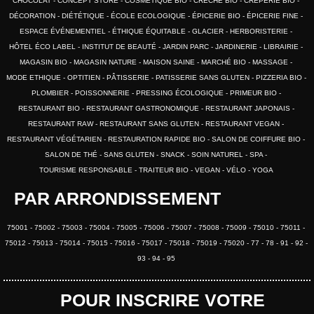
CHOCOLAT
CONCEPT STORE
COSMÉTIQUE BIO
CRÈCHE BIO
CRÊPERIE BIO
DÉCORATION
DIÉTÉTIQUE
ÉCOLE ECOLOGIQUE
ÉPICERIE BIO
ÉPICERIE FINE
ESPACE ÉVÉNEMENTIEL
ÉTHIQUE ÉQUITABLE
GLACIER
HERBORISTERIE
HÔTEL ÉCO LABEL
INSTITUT DE BEAUTÉ
JARDIN PARC
JARDINERIE
LIBRAIRIE
MAGASIN BIO
MAGASIN NATURE
MAISON SAINE
MARCHÉ BIO
MASSAGE
MODE ETHIQUE
OPTITIEN
PÂTISSERIE
PATISSERIE SANS GLUTEN
PIZZERIA BIO
PLOMBIER
POISSONNERIE
PRESSING ÉCOLOGIQUE
PRIMEUR BIO
RESTAURANT BIO
RESTAURANT GASTRONOMIQUE
RESTAURANT JAPONAIS
RESTAURANT RAW
RESTAURANT SANS GLUTEN
RESTAURANT VEGAN
RESTAURANT VÉGÉTARIEN
RESTAURATION RAPIDE BIO
SALON DE COIFFURE BIO
SALON DE THÉ
SANS GLUTEN
SNACK
SOIN NATUREL
SPA
TOURISME RESPONSABLE
TRAITEUR BIO
VEGAN
VÉLO
YOGA
PAR ARRONDISSEMENT
75001
75002
75003
75004
75005
75006
75007
75008
75009
75010
75011
75012
75013
75014
75015
75016
75017
75018
75019
75020
77
78
91
92
93
94
95
POUR INSCRIRE VOTRE