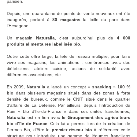
parisien.
Depuis, une quarantaine de points de vente nouveaux ont été
inaugurés, portant à
80 magasins
la taille du parc dans
l’Hexagone.
Un magasin
Naturalia
, c’est aujourd’hui plus de
4 000
produits alimentaires labellisés bio
.
Outre cette offre large, la tête de réseau multiplie, pour faire
vivre ses magasins, les animations : conférences avec des
diététiciens, ateliers cuisine, actions de solidarité avec
différentes associations, etc.
En 2009,
Naturalia
a lancé un concept «
snacking
»
100 %
bio
dans plusieurs magasins situés dans des zones à forte
densité de bureaux, comme le CNIT situé dans le quartier
d’affaire de La Défense. Par ailleurs, depuis l’introduction du
Pain « Bio d’Ile-de-France » dans ses unités franciliennes,
Naturalia
est en lien avec
le Groupement des agriculteurs
bio d’île de France
. Cela lui a permis, lors de la création de
Fermes Bio, d’être le
premier réseau bio
à référencer cette
structure pour introduire une gamme de légumes franciliens