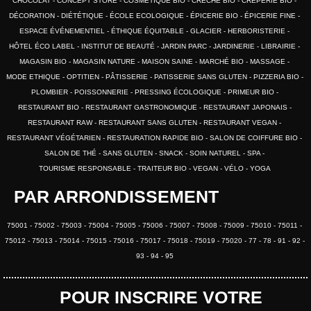
CHOCOLAT
CONCEPT STORE
COSMÉTIQUE BIO
CRÈCHE BIO
CRÊPERIE BIO
DÉCORATION
DIÉTÉTIQUE
ÉCOLE ECOLOGIQUE
ÉPICERIE BIO
ÉPICERIE FINE
ESPACE ÉVÉNEMENTIEL
ÉTHIQUE ÉQUITABLE
GLACIER
HERBORISTERIE
HÔTEL ÉCO LABEL
INSTITUT DE BEAUTÉ
JARDIN PARC
JARDINERIE
LIBRAIRIE
MAGASIN BIO
MAGASIN NATURE
MAISON SAINE
MARCHÉ BIO
MASSAGE
MODE ETHIQUE
OPTITIEN
PÂTISSERIE
PATISSERIE SANS GLUTEN
PIZZERIA BIO
PLOMBIER
POISSONNERIE
PRESSING ÉCOLOGIQUE
PRIMEUR BIO
RESTAURANT BIO
RESTAURANT GASTRONOMIQUE
RESTAURANT JAPONAIS
RESTAURANT RAW
RESTAURANT SANS GLUTEN
RESTAURANT VEGAN
RESTAURANT VÉGÉTARIEN
RESTAURATION RAPIDE BIO
SALON DE COIFFURE BIO
SALON DE THÉ
SANS GLUTEN
SNACK
SOIN NATUREL
SPA
TOURISME RESPONSABLE
TRAITEUR BIO
VEGAN
VÉLO
YOGA
PAR ARRONDISSEMENT
75001
75002
75003
75004
75005
75006
75007
75008
75009
75010
75011
75012
75013
75014
75015
75016
75017
75018
75019
75020
77
78
91
92
93
94
95
POUR INSCRIRE VOTRE