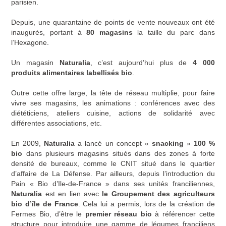
parisien.
Depuis, une quarantaine de points de vente nouveaux ont été
inaugurés, portant à
80 magasins
la taille du parc dans
l’Hexagone.
Un magasin
Naturalia
, c’est aujourd’hui plus de
4 000
produits alimentaires labellisés bio
.
Outre cette offre large, la tête de réseau multiplie, pour faire
vivre ses magasins, les animations : conférences avec des
diététiciens, ateliers cuisine, actions de solidarité avec
différentes associations, etc.
En 2009,
Naturalia
a lancé un concept «
snacking
»
100 %
bio
dans plusieurs magasins situés dans des zones à forte
densité de bureaux, comme le CNIT situé dans le quartier
d’affaire de La Défense. Par ailleurs, depuis l’introduction du
Pain « Bio d’Ile-de-France » dans ses unités franciliennes,
Naturalia
est en lien avec
le Groupement des agriculteurs
bio d’île de France
. Cela lui a permis, lors de la création de
Fermes Bio, d’être le
premier réseau bio
à référencer cette
structure pour introduire une gamme de légumes franciliens