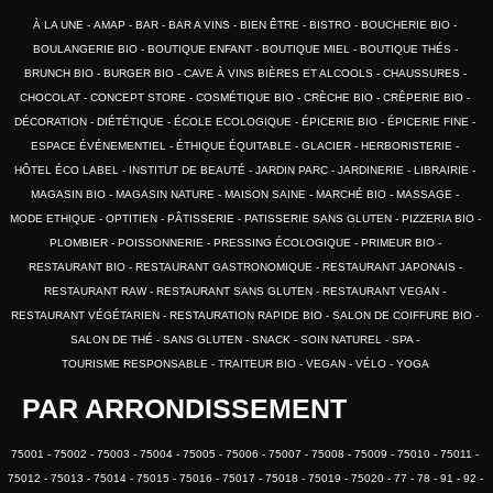
À LA UNE
AMAP
BAR
BAR A VINS
BIEN ÊTRE
BISTRO
BOUCHERIE BIO
BOULANGERIE BIO
BOUTIQUE ENFANT
BOUTIQUE MIEL
BOUTIQUE THÉS
BRUNCH BIO
BURGER BIO
CAVE À VINS BIÈRES ET ALCOOLS
CHAUSSURES
CHOCOLAT
CONCEPT STORE
COSMÉTIQUE BIO
CRÈCHE BIO
CRÊPERIE BIO
DÉCORATION
DIÉTÉTIQUE
ÉCOLE ECOLOGIQUE
ÉPICERIE BIO
ÉPICERIE FINE
ESPACE ÉVÉNEMENTIEL
ÉTHIQUE ÉQUITABLE
GLACIER
HERBORISTERIE
HÔTEL ÉCO LABEL
INSTITUT DE BEAUTÉ
JARDIN PARC
JARDINERIE
LIBRAIRIE
MAGASIN BIO
MAGASIN NATURE
MAISON SAINE
MARCHÉ BIO
MASSAGE
MODE ETHIQUE
OPTITIEN
PÂTISSERIE
PATISSERIE SANS GLUTEN
PIZZERIA BIO
PLOMBIER
POISSONNERIE
PRESSING ÉCOLOGIQUE
PRIMEUR BIO
RESTAURANT BIO
RESTAURANT GASTRONOMIQUE
RESTAURANT JAPONAIS
RESTAURANT RAW
RESTAURANT SANS GLUTEN
RESTAURANT VEGAN
RESTAURANT VÉGÉTARIEN
RESTAURATION RAPIDE BIO
SALON DE COIFFURE BIO
SALON DE THÉ
SANS GLUTEN
SNACK
SOIN NATUREL
SPA
TOURISME RESPONSABLE
TRAITEUR BIO
VEGAN
VÉLO
YOGA
PAR ARRONDISSEMENT
75001
75002
75003
75004
75005
75006
75007
75008
75009
75010
75011
75012
75013
75014
75015
75016
75017
75018
75019
75020
77
78
91
92