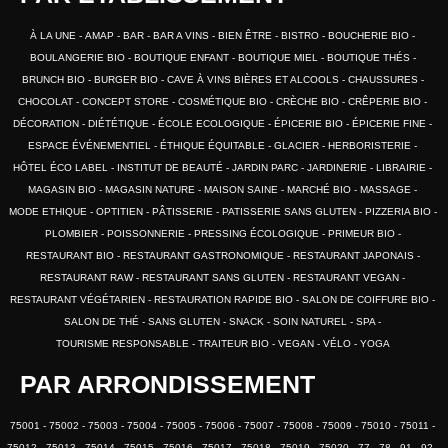
À LA UNE
AMAP
BAR
BAR A VINS
BIEN ÊTRE
BISTRO
BOUCHERIE BIO
BOULANGERIE BIO
BOUTIQUE ENFANT
BOUTIQUE MIEL
BOUTIQUE THÉS
BRUNCH BIO
BURGER BIO
CAVE À VINS BIÈRES ET ALCOOLS
CHAUSSURES
CHOCOLAT
CONCEPT STORE
COSMÉTIQUE BIO
CRÈCHE BIO
CRÊPERIE BIO
DÉCORATION
DIÉTÉTIQUE
ÉCOLE ECOLOGIQUE
ÉPICERIE BIO
ÉPICERIE FINE
ESPACE ÉVÉNEMENTIEL
ÉTHIQUE ÉQUITABLE
GLACIER
HERBORISTERIE
HÔTEL ÉCO LABEL
INSTITUT DE BEAUTÉ
JARDIN PARC
JARDINERIE
LIBRAIRIE
MAGASIN BIO
MAGASIN NATURE
MAISON SAINE
MARCHÉ BIO
MASSAGE
MODE ETHIQUE
OPTITIEN
PÂTISSERIE
PATISSERIE SANS GLUTEN
PIZZERIA BIO
PLOMBIER
POISSONNERIE
PRESSING ÉCOLOGIQUE
PRIMEUR BIO
RESTAURANT BIO
RESTAURANT GASTRONOMIQUE
RESTAURANT JAPONAIS
RESTAURANT RAW
RESTAURANT SANS GLUTEN
RESTAURANT VEGAN
RESTAURANT VÉGÉTARIEN
RESTAURATION RAPIDE BIO
SALON DE COIFFURE BIO
SALON DE THÉ
SANS GLUTEN
SNACK
SOIN NATUREL
SPA
TOURISME RESPONSABLE
TRAITEUR BIO
VEGAN
VÉLO
YOGA
PAR ARRONDISSEMENT
75001
75002
75003
75004
75005
75006
75007
75008
75009
75010
75011
75012
75013
75014
75015
75016
75017
75018
75019
75020
77
78
91
92