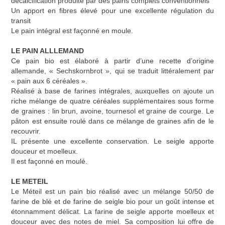
décalcification produite par des pains complets conventionnels
Un apport en fibres élevé pour une
excellente régulation du
transit
Le pain intégral est façonné en moule.
LE PAIN ALLLEMAND
Ce
pain bio
est élaboré à partir d’une recette d’origine
allemande, « Sechskornbrot », qui se traduit littéralement par
« pain aux 6 céréales ».
Réalisé à base de
farines intégrales
, auxquelles on ajoute un
riche
mélange de quatre céréales
supplémentaires sous forme
de graines : lin brun, avoine, tournesol et graine de courge. Le
pâton est ensuite roulé dans ce mélange de graines afin de le
recouvrir.
IL présente une
excellente conservation
. Le seigle apporte
douceur et moelleux.
Il est façonné en moulé.
LE METEIL
Le Méteil est un
pain bio
réalisé avec un mélange 50/50 de
farine de blé et de farine de seigle bio pour un goût intense et
étonnamment délicat. La farine de seigle apporte moelleux et
douceur avec des notes de miel
. Sa composition lui offre de