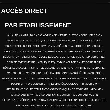
ACCÈS DIRECT
PAR ÉTABLISSEMENT
À LA UNE
AMAP
BAR
BAR A VINS
BIEN ÊTRE
BISTRO
BOUCHERIE BIO
BOULANGERIE BIO
BOUTIQUE ENFANT
BOUTIQUE MIEL
BOUTIQUE THÉS
BRUNCH BIO
BURGER BIO
CAVE À VINS BIÈRES ET ALCOOLS
CHAUSSURES
CHOCOLAT
CONCEPT STORE
COSMÉTIQUE BIO
CRÈCHE BIO
CRÊPERIE BIO
DÉCORATION
DIÉTÉTIQUE
ÉCOLE ECOLOGIQUE
ÉPICERIE BIO
ÉPICERIE FINE
ESPACE ÉVÉNEMENTIEL
ÉTHIQUE ÉQUITABLE
GLACIER
HERBORISTERIE
HÔTEL ÉCO LABEL
INSTITUT DE BEAUTÉ
JARDIN PARC
JARDINERIE
LIBRAIRIE
MAGASIN BIO
MAGASIN NATURE
MAISON SAINE
MARCHÉ BIO
MASSAGE
MODE ETHIQUE
OPTITIEN
PÂTISSERIE
PATISSERIE SANS GLUTEN
PIZZERIA BIO
PLOMBIER
POISSONNERIE
PRESSING ÉCOLOGIQUE
PRIMEUR BIO
RESTAURANT BIO
RESTAURANT GASTRONOMIQUE
RESTAURANT JAPONAIS
RESTAURANT RAW
RESTAURANT SANS GLUTEN
RESTAURANT VEGAN
RESTAURANT VÉGÉTARIEN
RESTAURATION RAPIDE BIO
SALON DE COIFFURE BIO
SALON DE THÉ
SANS GLUTEN
SNACK
SOIN NATUREL
SPA