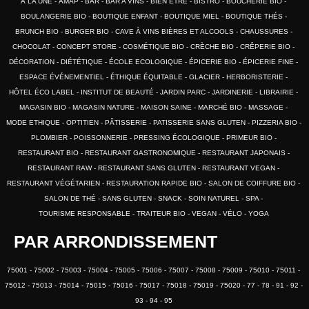
À LA UNE
AMAP
BAR
BAR A VINS
BIEN ÊTRE
BISTRO
BOUCHERIE BIO
BOULANGERIE BIO
BOUTIQUE ENFANT
BOUTIQUE MIEL
BOUTIQUE THÉS
BRUNCH BIO
BURGER BIO
CAVE À VINS BIÈRES ET ALCOOLS
CHAUSSURES
CHOCOLAT
CONCEPT STORE
COSMÉTIQUE BIO
CRÈCHE BIO
CRÊPERIE BIO
DÉCORATION
DIÉTÉTIQUE
ÉCOLE ECOLOGIQUE
ÉPICERIE BIO
ÉPICERIE FINE
ESPACE ÉVÉNEMENTIEL
ÉTHIQUE ÉQUITABLE
GLACIER
HERBORISTERIE
HÔTEL ÉCO LABEL
INSTITUT DE BEAUTÉ
JARDIN PARC
JARDINERIE
LIBRAIRIE
MAGASIN BIO
MAGASIN NATURE
MAISON SAINE
MARCHÉ BIO
MASSAGE
MODE ETHIQUE
OPTITIEN
PÂTISSERIE
PATISSERIE SANS GLUTEN
PIZZERIA BIO
PLOMBIER
POISSONNERIE
PRESSING ÉCOLOGIQUE
PRIMEUR BIO
RESTAURANT BIO
RESTAURANT GASTRONOMIQUE
RESTAURANT JAPONAIS
RESTAURANT RAW
RESTAURANT SANS GLUTEN
RESTAURANT VEGAN
RESTAURANT VÉGÉTARIEN
RESTAURATION RAPIDE BIO
SALON DE COIFFURE BIO
SALON DE THÉ
SANS GLUTEN
SNACK
SOIN NATUREL
SPA
TOURISME RESPONSABLE
TRAITEUR BIO
VEGAN
VÉLO
YOGA
PAR ARRONDISSEMENT
75001
75002
75003
75004
75005
75006
75007
75008
75009
75010
75011
75012
75013
75014
75015
75016
75017
75018
75019
75020
77
78
91
92
93
94
95