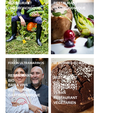
RESTAURANT
RESTAURANT
GASTRONOMIQUE
GASTRONOMIQUE
FOGON ULTRAMARINOS
LE POTAGER DU MARAIS
RESTAURANT
RESTAURANT
BIO
BIO
En résumé, le
Jaja
propose une expérience soignée, dans un
BAR A VINS
RESTAURANT
RESTAURANT
cadre rare pour le Marais, avec des prix plus raisonnables que
RESTAURANT
BIO
VEGAN
son aura « de star » ne le laisserait penser.
GASTRONOMIQUE
RESTAURANT
C’est qu’il faut être sacrément curieux, un brin aventureux, pour
VÉGÉTARIEN
aller dénicher ce
Jaja
-là, au fond de sa petite cour, bien à l’abri
de la foule qui déambule rue Sainte-Croix de la Bretonnerie.