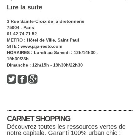
mesurés.
Lire la suite
Des menus midi accessibles
3 Rue Sainte-Croix de la Bretonnerie
75004 - Paris
En semaine, le déjeuner affiche des tarifs étonnamment
01 42 74 71 52
doux :
METRO : Hôtel de Ville, Saint Paul
• entrée + plat ou plat + dessert : 23 €
SITE :
www.jaja-resto.com
• entrée + plat + dessert : 27 €
HORAIRES : Lundi au Samedi : 12h/14h30 -
• menu enfant : 15 €
19h30/23h
Dimanche : 12h/15h - 19h30h/22h30
Un repas complet reste donc sous les 30 €, un niveau
comparable à de nombreux bistrots parisiens.
À la carte, un bistrot chic maîtrisé
Le soir ou hors formule, les prix montent mais restent
cohérents :
• entrées : 12–17 €
• plats : 24–29 €
CARNET SHOPPING
• desserts : 10–16 €
Découvrez toutes les ressources vertes de
notre capitale. Garanti 100% urban chic !
Le hot dog « spécial Jaja », mêlant Morteau et Mont d’Or,