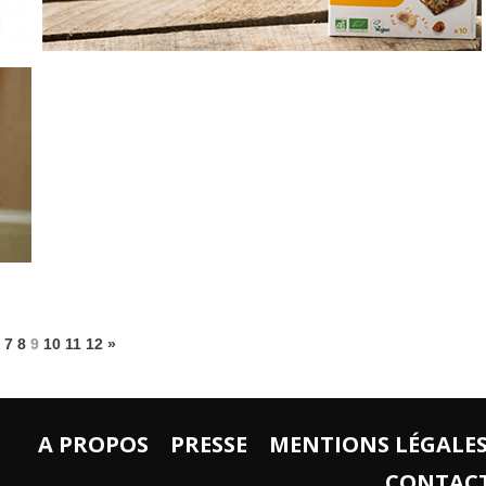
7
8
9
10
11
12
»
A PROPOS
PRESSE
MENTIONS LÉGALE
CONTAC