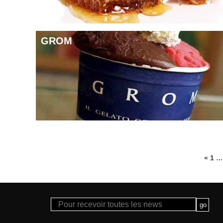
GROM
«
1
…