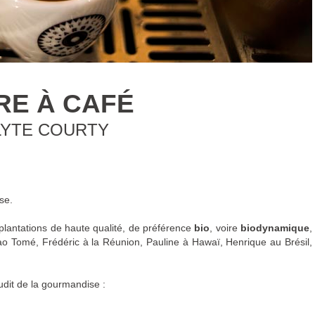
RE À CAFÉ
LYTE COURTY
se.
plantations de haute qualité, de préférence
bio
, voire
biodynamique
,
ao Tomé, Frédéric à la Réunion, Pauline à Hawaï, Henrique au Brésil,
udit de la gourmandise :
 rarissime
et dégustation sans pareille. « Un équilibre de douceur et