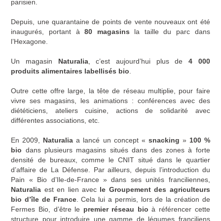
parisien.
Depuis, une quarantaine de points de vente nouveaux ont été
inaugurés, portant à
80 magasins
la taille du parc dans
l’Hexagone.
Un magasin
Naturalia
, c’est aujourd’hui plus de
4 000
produits alimentaires labellisés bio
.
Outre cette offre large, la tête de réseau multiplie, pour faire
vivre ses magasins, les animations : conférences avec des
diététiciens, ateliers cuisine, actions de solidarité avec
différentes associations, etc.
En 2009,
Naturalia
a lancé un concept «
snacking
»
100 %
bio
dans plusieurs magasins situés dans des zones à forte
densité de bureaux, comme le CNIT situé dans le quartier
d’affaire de La Défense. Par ailleurs, depuis l’introduction du
Pain « Bio d’Ile-de-France » dans ses unités franciliennes,
Naturalia
est en lien avec
le Groupement des agriculteurs
bio d’île de France
. Cela lui a permis, lors de la création de
Fermes Bio, d’être le
premier réseau bio
à référencer cette
structure pour introduire une gamme de légumes franciliens