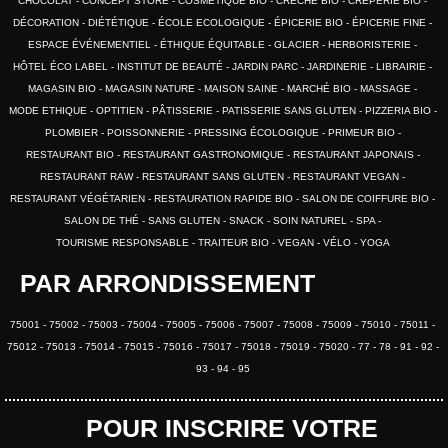
CHOCOLAT
CONCEPT STORE
COSMÉTIQUE BIO
CRÈCHE BIO
CRÊPERIE BIO
DÉCORATION
DIÉTÉTIQUE
ÉCOLE ECOLOGIQUE
ÉPICERIE BIO
ÉPICERIE FINE
ESPACE ÉVÉNEMENTIEL
ÉTHIQUE ÉQUITABLE
GLACIER
HERBORISTERIE
HÔTEL ÉCO LABEL
INSTITUT DE BEAUTÉ
JARDIN PARC
JARDINERIE
LIBRAIRIE
MAGASIN BIO
MAGASIN NATURE
MAISON SAINE
MARCHÉ BIO
MASSAGE
MODE ETHIQUE
OPTITIEN
PÂTISSERIE
PATISSERIE SANS GLUTEN
PIZZERIA BIO
PLOMBIER
POISSONNERIE
PRESSING ÉCOLOGIQUE
PRIMEUR BIO
RESTAURANT BIO
RESTAURANT GASTRONOMIQUE
RESTAURANT JAPONAIS
RESTAURANT RAW
RESTAURANT SANS GLUTEN
RESTAURANT VEGAN
RESTAURANT VÉGÉTARIEN
RESTAURATION RAPIDE BIO
SALON DE COIFFURE BIO
SALON DE THÉ
SANS GLUTEN
SNACK
SOIN NATUREL
SPA
TOURISME RESPONSABLE
TRAITEUR BIO
VEGAN
VÉLO
YOGA
PAR ARRONDISSEMENT
75001
75002
75003
75004
75005
75006
75007
75008
75009
75010
75011
75012
75013
75014
75015
75016
75017
75018
75019
75020
77
78
91
92
93
94
95
POUR INSCRIRE VOTRE