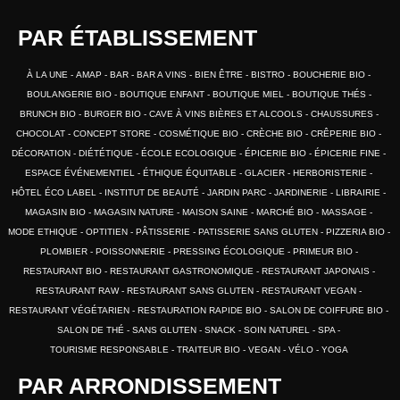
PAR ÉTABLISSEMENT
À LA UNE
AMAP
BAR
BAR A VINS
BIEN ÊTRE
BISTRO
BOUCHERIE BIO
BOULANGERIE BIO
BOUTIQUE ENFANT
BOUTIQUE MIEL
BOUTIQUE THÉS
BRUNCH BIO
BURGER BIO
CAVE À VINS BIÈRES ET ALCOOLS
CHAUSSURES
CHOCOLAT
CONCEPT STORE
COSMÉTIQUE BIO
CRÈCHE BIO
CRÊPERIE BIO
DÉCORATION
DIÉTÉTIQUE
ÉCOLE ECOLOGIQUE
ÉPICERIE BIO
ÉPICERIE FINE
ESPACE ÉVÉNEMENTIEL
ÉTHIQUE ÉQUITABLE
GLACIER
HERBORISTERIE
HÔTEL ÉCO LABEL
INSTITUT DE BEAUTÉ
JARDIN PARC
JARDINERIE
LIBRAIRIE
MAGASIN BIO
MAGASIN NATURE
MAISON SAINE
MARCHÉ BIO
MASSAGE
MODE ETHIQUE
OPTITIEN
PÂTISSERIE
PATISSERIE SANS GLUTEN
PIZZERIA BIO
PLOMBIER
POISSONNERIE
PRESSING ÉCOLOGIQUE
PRIMEUR BIO
RESTAURANT BIO
RESTAURANT GASTRONOMIQUE
RESTAURANT JAPONAIS
RESTAURANT RAW
RESTAURANT SANS GLUTEN
RESTAURANT VEGAN
RESTAURANT VÉGÉTARIEN
RESTAURATION RAPIDE BIO
SALON DE COIFFURE BIO
SALON DE THÉ
SANS GLUTEN
SNACK
SOIN NATUREL
SPA
TOURISME RESPONSABLE
TRAITEUR BIO
VEGAN
VÉLO
YOGA
PAR ARRONDISSEMENT