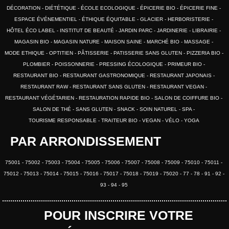
DÉCORATION
DIÉTÉTIQUE
ÉCOLE ECOLOGIQUE
ÉPICERIE BIO
ÉPICERIE FINE
ESPACE ÉVÉNEMENTIEL
ÉTHIQUE ÉQUITABLE
GLACIER
HERBORISTERIE
HÔTEL ÉCO LABEL
INSTITUT DE BEAUTÉ
JARDIN PARC
JARDINERIE
LIBRAIRIE
MAGASIN BIO
MAGASIN NATURE
MAISON SAINE
MARCHÉ BIO
MASSAGE
MODE ETHIQUE
OPTITIEN
PÂTISSERIE
PATISSERIE SANS GLUTEN
PIZZERIA BIO
PLOMBIER
POISSONNERIE
PRESSING ÉCOLOGIQUE
PRIMEUR BIO
RESTAURANT BIO
RESTAURANT GASTRONOMIQUE
RESTAURANT JAPONAIS
RESTAURANT RAW
RESTAURANT SANS GLUTEN
RESTAURANT VEGAN
RESTAURANT VÉGÉTARIEN
RESTAURATION RAPIDE BIO
SALON DE COIFFURE BIO
SALON DE THÉ
SANS GLUTEN
SNACK
SOIN NATUREL
SPA
TOURISME RESPONSABLE
TRAITEUR BIO
VEGAN
VÉLO
YOGA
PAR ARRONDISSEMENT
75001
75002
75003
75004
75005
75006
75007
75008
75009
75010
75011
75012
75013
75014
75015
75016
75017
75018
75019
75020
77
78
91
92
93
94
95
POUR INSCRIRE VOTRE