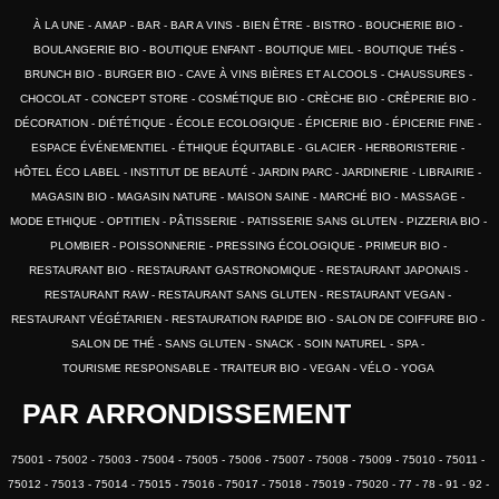
À LA UNE
AMAP
BAR
BAR A VINS
BIEN ÊTRE
BISTRO
BOUCHERIE BIO
BOULANGERIE BIO
BOUTIQUE ENFANT
BOUTIQUE MIEL
BOUTIQUE THÉS
BRUNCH BIO
BURGER BIO
CAVE À VINS BIÈRES ET ALCOOLS
CHAUSSURES
CHOCOLAT
CONCEPT STORE
COSMÉTIQUE BIO
CRÈCHE BIO
CRÊPERIE BIO
DÉCORATION
DIÉTÉTIQUE
ÉCOLE ECOLOGIQUE
ÉPICERIE BIO
ÉPICERIE FINE
ESPACE ÉVÉNEMENTIEL
ÉTHIQUE ÉQUITABLE
GLACIER
HERBORISTERIE
HÔTEL ÉCO LABEL
INSTITUT DE BEAUTÉ
JARDIN PARC
JARDINERIE
LIBRAIRIE
MAGASIN BIO
MAGASIN NATURE
MAISON SAINE
MARCHÉ BIO
MASSAGE
MODE ETHIQUE
OPTITIEN
PÂTISSERIE
PATISSERIE SANS GLUTEN
PIZZERIA BIO
PLOMBIER
POISSONNERIE
PRESSING ÉCOLOGIQUE
PRIMEUR BIO
RESTAURANT BIO
RESTAURANT GASTRONOMIQUE
RESTAURANT JAPONAIS
RESTAURANT RAW
RESTAURANT SANS GLUTEN
RESTAURANT VEGAN
RESTAURANT VÉGÉTARIEN
RESTAURATION RAPIDE BIO
SALON DE COIFFURE BIO
SALON DE THÉ
SANS GLUTEN
SNACK
SOIN NATUREL
SPA
TOURISME RESPONSABLE
TRAITEUR BIO
VEGAN
VÉLO
YOGA
PAR ARRONDISSEMENT
75001
75002
75003
75004
75005
75006
75007
75008
75009
75010
75011
75012
75013
75014
75015
75016
75017
75018
75019
75020
77
78
91
92