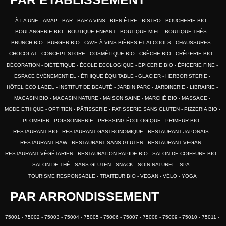
À LA UNE
AMAP
BAR
BAR A VINS
BIEN ÊTRE
BISTRO
BOUCHERIE BIO
BOULANGERIE BIO
BOUTIQUE ENFANT
BOUTIQUE MIEL
BOUTIQUE THÉS
BRUNCH BIO
BURGER BIO
CAVE À VINS BIÈRES ET ALCOOLS
CHAUSSURES
CHOCOLAT
CONCEPT STORE
COSMÉTIQUE BIO
CRÈCHE BIO
CRÊPERIE BIO
DÉCORATION
DIÉTÉTIQUE
ÉCOLE ECOLOGIQUE
ÉPICERIE BIO
ÉPICERIE FINE
ESPACE ÉVÉNEMENTIEL
ÉTHIQUE ÉQUITABLE
GLACIER
HERBORISTERIE
HÔTEL ÉCO LABEL
INSTITUT DE BEAUTÉ
JARDIN PARC
JARDINERIE
LIBRAIRIE
MAGASIN BIO
MAGASIN NATURE
MAISON SAINE
MARCHÉ BIO
MASSAGE
MODE ETHIQUE
OPTITIEN
PÂTISSERIE
PATISSERIE SANS GLUTEN
PIZZERIA BIO
PLOMBIER
POISSONNERIE
PRESSING ÉCOLOGIQUE
PRIMEUR BIO
RESTAURANT BIO
RESTAURANT GASTRONOMIQUE
RESTAURANT JAPONAIS
RESTAURANT RAW
RESTAURANT SANS GLUTEN
RESTAURANT VEGAN
RESTAURANT VÉGÉTARIEN
RESTAURATION RAPIDE BIO
SALON DE COIFFURE BIO
SALON DE THÉ
SANS GLUTEN
SNACK
SOIN NATUREL
SPA
TOURISME RESPONSABLE
TRAITEUR BIO
VEGAN
VÉLO
YOGA
PAR ARRONDISSEMENT
75001
75002
75003
75004
75005
75006
75007
75008
75009
75010
75011