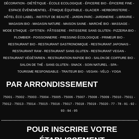
DÉCORATION
DIÉTÉTIQUE
ÉCOLE ECOLOGIQUE
ÉPICERIE BIO
ÉPICERIE FINE
ESPACE ÉVÉNEMENTIEL
ÉTHIQUE ÉQUITABLE
GLACIER
HERBORISTERIE
HÔTEL ÉCO LABEL
INSTITUT DE BEAUTÉ
JARDIN PARC
JARDINERIE
LIBRAIRIE
MAGASIN BIO
MAGASIN NATURE
MAISON SAINE
MARCHÉ BIO
MASSAGE
MODE ETHIQUE
OPTITIEN
PÂTISSERIE
PATISSERIE SANS GLUTEN
PIZZERIA BIO
PLOMBIER
POISSONNERIE
PRESSING ÉCOLOGIQUE
PRIMEUR BIO
RESTAURANT BIO
RESTAURANT GASTRONOMIQUE
RESTAURANT JAPONAIS
RESTAURANT RAW
RESTAURANT SANS GLUTEN
RESTAURANT VEGAN
RESTAURANT VÉGÉTARIEN
RESTAURATION RAPIDE BIO
SALON DE COIFFURE BIO
SALON DE THÉ
SANS GLUTEN
SNACK
SOIN NATUREL
SPA
TOURISME RESPONSABLE
TRAITEUR BIO
VEGAN
VÉLO
YOGA
PAR ARRONDISSEMENT
75001
75002
75003
75004
75005
75006
75007
75008
75009
75010
75011
75012
75013
75014
75015
75016
75017
75018
75019
75020
77
78
91
92
93
94
95
POUR INSCRIRE VOTRE