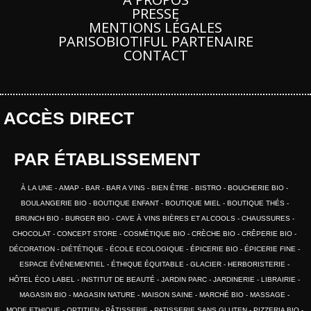
PRESSE
MENTIONS LÉGALES
PARISOBIOTIFUL PARTENAIRE
CONTACT
ACCÈS DIRECT
PAR ÉTABLISSEMENT
À LA UNE
AMAP
BAR
BAR A VINS
BIEN ÊTRE
BISTRO
BOUCHERIE BIO
BOULANGERIE BIO
BOUTIQUE ENFANT
BOUTIQUE MIEL
BOUTIQUE THÉS
BRUNCH BIO
BURGER BIO
CAVE À VINS BIÈRES ET ALCOOLS
CHAUSSURES
CHOCOLAT
CONCEPT STORE
COSMÉTIQUE BIO
CRÈCHE BIO
CRÊPERIE BIO
DÉCORATION
DIÉTÉTIQUE
ÉCOLE ECOLOGIQUE
ÉPICERIE BIO
ÉPICERIE FINE
ESPACE ÉVÉNEMENTIEL
ÉTHIQUE ÉQUITABLE
GLACIER
HERBORISTERIE
HÔTEL ÉCO LABEL
INSTITUT DE BEAUTÉ
JARDIN PARC
JARDINERIE
LIBRAIRIE
MAGASIN BIO
MAGASIN NATURE
MAISON SAINE
MARCHÉ BIO
MASSAGE
MODE ETHIQUE
OPTITIEN
PÂTISSERIE
PATISSERIE SANS GLUTEN
PIZZERIA BIO