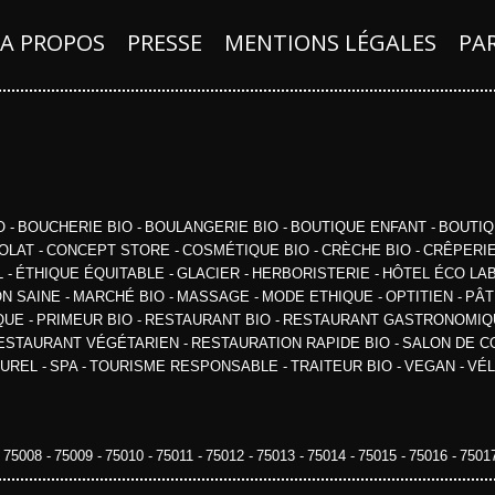
A PROPOS
PRESSE
MENTIONS LÉGALES
PA
RO
BOUCHERIE BIO
BOULANGERIE BIO
BOUTIQUE ENFANT
BOUTIQ
OLAT
CONCEPT STORE
COSMÉTIQUE BIO
CRÈCHE BIO
CRÊPERI
L
ÉTHIQUE ÉQUITABLE
GLACIER
HERBORISTERIE
HÔTEL ÉCO LA
ON SAINE
MARCHÉ BIO
MASSAGE
MODE ETHIQUE
OPTITIEN
PÂT
IQUE
PRIMEUR BIO
RESTAURANT BIO
RESTAURANT GASTRONOMI
ESTAURANT VÉGÉTARIEN
RESTAURATION RAPIDE BIO
SALON DE C
TUREL
SPA
TOURISME RESPONSABLE
TRAITEUR BIO
VEGAN
VÉ
75008
75009
75010
75011
75012
75013
75014
75015
75016
7501