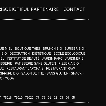
RISOBIOTIFUL PARTENAIRE
CONTACT
UE MIEL
BOUTIQUE THÉS
BRUNCH BIO
BURGER BIO
E BIO
DÉCORATION
DIÉTÉTIQUE
ÉCOLE ECOLOGIQUE
BEL
INSTITUT DE BEAUTÉ
JARDIN PARC
JARDINERIE
ISSERIE
PATISSERIE SANS GLUTEN
PIZZERIA BIO
QUE
RESTAURANT JAPONAIS
RESTAURANT RAW
OIFFURE BIO
SALON DE THÉ
SANS GLUTEN
SNACK
LO
YOGA
7
75018
75019
75020
77
78
91
92
93
94
95