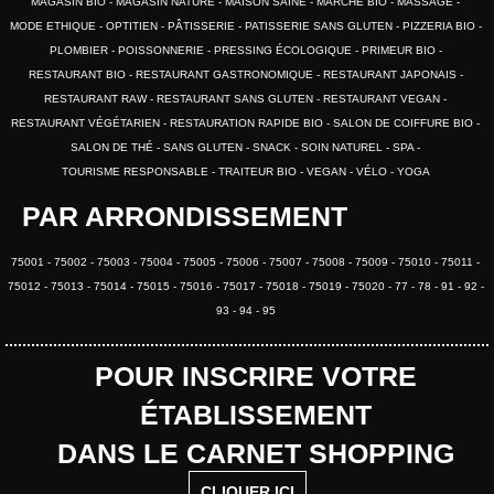
MAGASIN BIO
MAGASIN NATURE
MAISON SAINE
MARCHÉ BIO
MASSAGE
MODE ETHIQUE
OPTITIEN
PÂTISSERIE
PATISSERIE SANS GLUTEN
PIZZERIA BIO
PLOMBIER
POISSONNERIE
PRESSING ÉCOLOGIQUE
PRIMEUR BIO
RESTAURANT BIO
RESTAURANT GASTRONOMIQUE
RESTAURANT JAPONAIS
RESTAURANT RAW
RESTAURANT SANS GLUTEN
RESTAURANT VEGAN
RESTAURANT VÉGÉTARIEN
RESTAURATION RAPIDE BIO
SALON DE COIFFURE BIO
SALON DE THÉ
SANS GLUTEN
SNACK
SOIN NATUREL
SPA
TOURISME RESPONSABLE
TRAITEUR BIO
VEGAN
VÉLO
YOGA
PAR ARRONDISSEMENT
75001
75002
75003
75004
75005
75006
75007
75008
75009
75010
75011
75012
75013
75014
75015
75016
75017
75018
75019
75020
77
78
91
92
93
94
95
POUR INSCRIRE VOTRE
ÉTABLISSEMENT
DANS LE CARNET SHOPPING
CLIQUER ICI