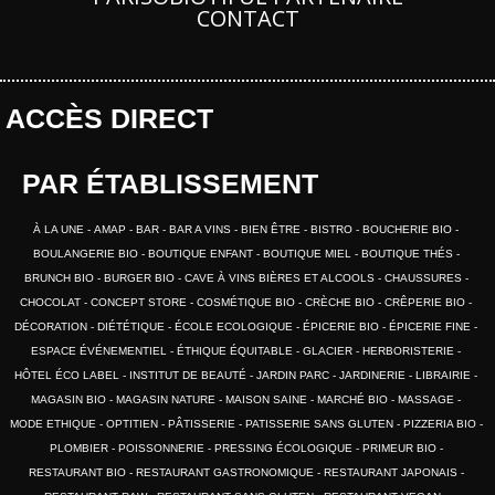
CONTACT
ACCÈS DIRECT
PAR ÉTABLISSEMENT
À LA UNE
AMAP
BAR
BAR A VINS
BIEN ÊTRE
BISTRO
BOUCHERIE BIO
BOULANGERIE BIO
BOUTIQUE ENFANT
BOUTIQUE MIEL
BOUTIQUE THÉS
BRUNCH BIO
BURGER BIO
CAVE À VINS BIÈRES ET ALCOOLS
CHAUSSURES
CHOCOLAT
CONCEPT STORE
COSMÉTIQUE BIO
CRÈCHE BIO
CRÊPERIE BIO
DÉCORATION
DIÉTÉTIQUE
ÉCOLE ECOLOGIQUE
ÉPICERIE BIO
ÉPICERIE FINE
ESPACE ÉVÉNEMENTIEL
ÉTHIQUE ÉQUITABLE
GLACIER
HERBORISTERIE
HÔTEL ÉCO LABEL
INSTITUT DE BEAUTÉ
JARDIN PARC
JARDINERIE
LIBRAIRIE
MAGASIN BIO
MAGASIN NATURE
MAISON SAINE
MARCHÉ BIO
MASSAGE
MODE ETHIQUE
OPTITIEN
PÂTISSERIE
PATISSERIE SANS GLUTEN
PIZZERIA BIO
PLOMBIER
POISSONNERIE
PRESSING ÉCOLOGIQUE
PRIMEUR BIO
RESTAURANT BIO
RESTAURANT GASTRONOMIQUE
RESTAURANT JAPONAIS