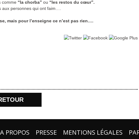
ons comme
“la chorba”
ou
“les restos du cœur”.
és aux personnes qui ont faim….
se, mais pour l’enseigne ce n’est pas rien….
RETOUR
A PROPOS
PRESSE
MENTIONS LÉGALES
PA