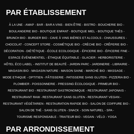
PAR ÉTABLISSEMENT
À LA UNE
AMAP
BAR
BAR A VINS
BIEN ÊTRE
BISTRO
BOUCHERIE BIO
BOULANGERIE BIO
BOUTIQUE ENFANT
BOUTIQUE MIEL
BOUTIQUE THÉS
BRUNCH BIO
BURGER BIO
CAVE À VINS BIÈRES ET ALCOOLS
CHAUSSURES
CHOCOLAT
CONCEPT STORE
COSMÉTIQUE BIO
CRÈCHE BIO
CRÊPERIE BIO
DÉCORATION
DIÉTÉTIQUE
ÉCOLE ECOLOGIQUE
ÉPICERIE BIO
ÉPICERIE FINE
ESPACE ÉVÉNEMENTIEL
ÉTHIQUE ÉQUITABLE
GLACIER
HERBORISTERIE
HÔTEL ÉCO LABEL
INSTITUT DE BEAUTÉ
JARDIN PARC
JARDINERIE
LIBRAIRIE
MAGASIN BIO
MAGASIN NATURE
MAISON SAINE
MARCHÉ BIO
MASSAGE
MODE ETHIQUE
OPTITIEN
PÂTISSERIE
PATISSERIE SANS GLUTEN
PIZZERIA BIO
PLOMBIER
POISSONNERIE
PRESSING ÉCOLOGIQUE
PRIMEUR BIO
RESTAURANT BIO
RESTAURANT GASTRONOMIQUE
RESTAURANT JAPONAIS
RESTAURANT RAW
RESTAURANT SANS GLUTEN
RESTAURANT VEGAN
RESTAURANT VÉGÉTARIEN
RESTAURATION RAPIDE BIO
SALON DE COIFFURE BIO
SALON DE THÉ
SANS GLUTEN
SNACK
SOIN NATUREL
SPA
TOURISME RESPONSABLE
TRAITEUR BIO
VEGAN
VÉLO
YOGA
PAR ARRONDISSEMENT