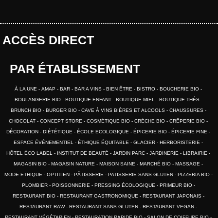
ACCÈS DIRECT
PAR ÉTABLISSEMENT
À LA UNE
AMAP
BAR
BAR A VINS
BIEN ÊTRE
BISTRO
BOUCHERIE BIO
BOULANGERIE BIO
BOUTIQUE ENFANT
BOUTIQUE MIEL
BOUTIQUE THÉS
BRUNCH BIO
BURGER BIO
CAVE À VINS BIÈRES ET ALCOOLS
CHAUSSURES
CHOCOLAT
CONCEPT STORE
COSMÉTIQUE BIO
CRÈCHE BIO
CRÊPERIE BIO
DÉCORATION
DIÉTÉTIQUE
ÉCOLE ECOLOGIQUE
ÉPICERIE BIO
ÉPICERIE FINE
ESPACE ÉVÉNEMENTIEL
ÉTHIQUE ÉQUITABLE
GLACIER
HERBORISTERIE
HÔTEL ÉCO LABEL
INSTITUT DE BEAUTÉ
JARDIN PARC
JARDINERIE
LIBRAIRIE
MAGASIN BIO
MAGASIN NATURE
MAISON SAINE
MARCHÉ BIO
MASSAGE
MODE ETHIQUE
OPTITIEN
PÂTISSERIE
PATISSERIE SANS GLUTEN
PIZZERIA BIO
PLOMBIER
POISSONNERIE
PRESSING ÉCOLOGIQUE
PRIMEUR BIO
RESTAURANT BIO
RESTAURANT GASTRONOMIQUE
RESTAURANT JAPONAIS
RESTAURANT RAW
RESTAURANT SANS GLUTEN
RESTAURANT VEGAN
RESTAURANT VÉGÉTARIEN
RESTAURATION RAPIDE BIO
SALON DE COIFFURE BIO