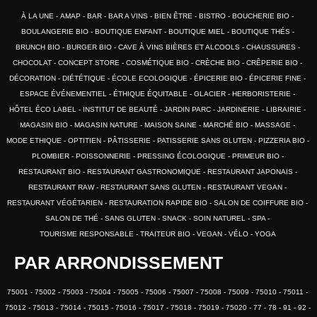
À LA UNE
AMAP
BAR
BAR A VINS
BIEN ÊTRE
BISTRO
BOUCHERIE BIO
BOULANGERIE BIO
BOUTIQUE ENFANT
BOUTIQUE MIEL
BOUTIQUE THÉS
BRUNCH BIO
BURGER BIO
CAVE À VINS BIÈRES ET ALCOOLS
CHAUSSURES
CHOCOLAT
CONCEPT STORE
COSMÉTIQUE BIO
CRÈCHE BIO
CRÊPERIE BIO
DÉCORATION
DIÉTÉTIQUE
ÉCOLE ECOLOGIQUE
ÉPICERIE BIO
ÉPICERIE FINE
ESPACE ÉVÉNEMENTIEL
ÉTHIQUE ÉQUITABLE
GLACIER
HERBORISTERIE
HÔTEL ÉCO LABEL
INSTITUT DE BEAUTÉ
JARDIN PARC
JARDINERIE
LIBRAIRIE
MAGASIN BIO
MAGASIN NATURE
MAISON SAINE
MARCHÉ BIO
MASSAGE
MODE ETHIQUE
OPTITIEN
PÂTISSERIE
PATISSERIE SANS GLUTEN
PIZZERIA BIO
PLOMBIER
POISSONNERIE
PRESSING ÉCOLOGIQUE
PRIMEUR BIO
RESTAURANT BIO
RESTAURANT GASTRONOMIQUE
RESTAURANT JAPONAIS
RESTAURANT RAW
RESTAURANT SANS GLUTEN
RESTAURANT VEGAN
RESTAURANT VÉGÉTARIEN
RESTAURATION RAPIDE BIO
SALON DE COIFFURE BIO
SALON DE THÉ
SANS GLUTEN
SNACK
SOIN NATUREL
SPA
TOURISME RESPONSABLE
TRAITEUR BIO
VEGAN
VÉLO
YOGA
PAR ARRONDISSEMENT
75001
75002
75003
75004
75005
75006
75007
75008
75009
75010
75011
75012
75013
75014
75015
75016
75017
75018
75019
75020
77
78
91
92