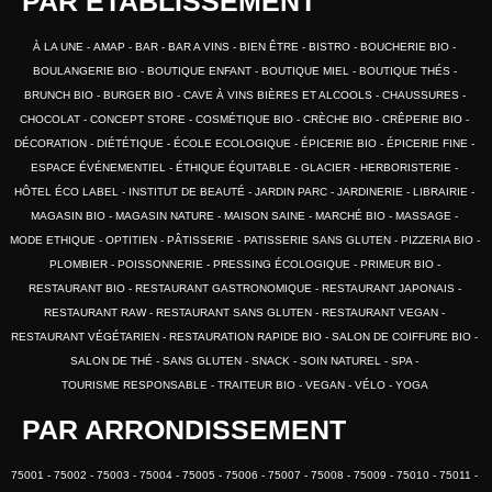
PAR ÉTABLISSEMENT
À LA UNE
AMAP
BAR
BAR A VINS
BIEN ÊTRE
BISTRO
BOUCHERIE BIO
BOULANGERIE BIO
BOUTIQUE ENFANT
BOUTIQUE MIEL
BOUTIQUE THÉS
BRUNCH BIO
BURGER BIO
CAVE À VINS BIÈRES ET ALCOOLS
CHAUSSURES
CHOCOLAT
CONCEPT STORE
COSMÉTIQUE BIO
CRÈCHE BIO
CRÊPERIE BIO
DÉCORATION
DIÉTÉTIQUE
ÉCOLE ECOLOGIQUE
ÉPICERIE BIO
ÉPICERIE FINE
ESPACE ÉVÉNEMENTIEL
ÉTHIQUE ÉQUITABLE
GLACIER
HERBORISTERIE
HÔTEL ÉCO LABEL
INSTITUT DE BEAUTÉ
JARDIN PARC
JARDINERIE
LIBRAIRIE
MAGASIN BIO
MAGASIN NATURE
MAISON SAINE
MARCHÉ BIO
MASSAGE
MODE ETHIQUE
OPTITIEN
PÂTISSERIE
PATISSERIE SANS GLUTEN
PIZZERIA BIO
PLOMBIER
POISSONNERIE
PRESSING ÉCOLOGIQUE
PRIMEUR BIO
RESTAURANT BIO
RESTAURANT GASTRONOMIQUE
RESTAURANT JAPONAIS
RESTAURANT RAW
RESTAURANT SANS GLUTEN
RESTAURANT VEGAN
RESTAURANT VÉGÉTARIEN
RESTAURATION RAPIDE BIO
SALON DE COIFFURE BIO
SALON DE THÉ
SANS GLUTEN
SNACK
SOIN NATUREL
SPA
TOURISME RESPONSABLE
TRAITEUR BIO
VEGAN
VÉLO
YOGA
PAR ARRONDISSEMENT
75001
75002
75003
75004
75005
75006
75007
75008
75009
75010
75011