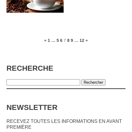
type d’information.
RIGONI DI ASIAGO
CAFE ROYAL
AUX PECHES NORMANDS BIO
FRANPRIX
LE PHARE D’ECKMUHL
«
1
…
5
6
7
8
9
…
12
»
RECHERCHE
NEWSLETTER
RECEVEZ TOUTES LES INFORMATIONS EN AVANT
PREMIÈRE