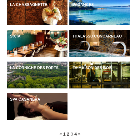
LA CHASSAGNETTE
VACANCES
SIXTA
THALASSO CONCARNEAU
LA CORNICHE DES FORTS
LA MAISON DES BOIS
SPA CASANERA
«
1
2
3
4
»