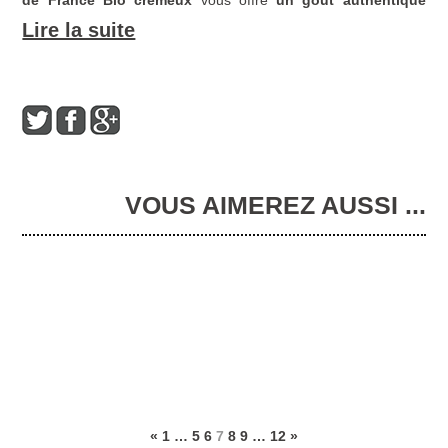
de France Bio crémeux
vous offre
un gout authentique
composé de miels “Made in
France”
mis en pot à Gan dans
Lire la suite
le piémont Pyrénéen.
Le miel de France Bio crémeux est donc un produit
entièrement naturel
qui se suffit à lui même et ne contient
aucun additif ni conservateur.
La date indiquée sur les pots est un indice de fraicheur, le miel
peut se conserver plusieurs années en gardant son arôme et
ses caractéristiques gustatives d’origine.
VOUS AIMEREZ AUSSI ...
BIO CULTURE
LA MAISON JOUGLA
SAN MARCO
DYNASTEA BOX
RIGONI DI ASIAGO
CAFE ROYAL
AUX PECHES NORMANDS BIO
FRANPRIX
LE PHARE D’ECKMUHL
«
1
…
5
6
7
8
9
…
12
»