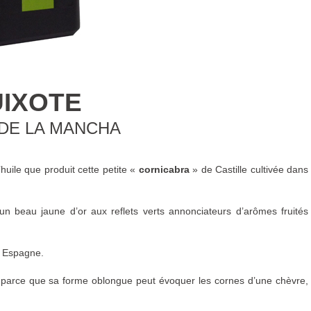
IXOTE
DE LA MANCHA
huile que produit cette petite «
cornicabra
» de Castille cultivée dans
un beau jaune d’or aux reflets verts annonciateurs d’arômes fruités
 Espagne.
 parce que sa forme oblongue peut évoquer les cornes d’une chèvre,
imate très bien. Pour les papilles, une petite allusion à l’amande et à