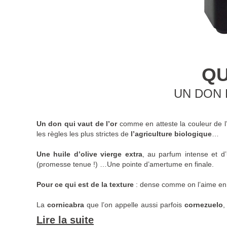
QU
UN DON 
Un don qui vaut de l’or
comme en atteste la couleur de l’
les règles les plus strictes de
l’agriculture biologique
…
Une huile d’olive vierge extra
, au parfum intense et d’
(promesse tenue !) …Une pointe d’amertume en finale.
Pour ce qui est de la texture
: dense comme on l’aime en
La
cornicabra
que l’on appelle aussi parfois
cornezuelo
,
se trouve essentiellement en Castille/Manche, où elle s’accl
Lire la suite
la pomme.