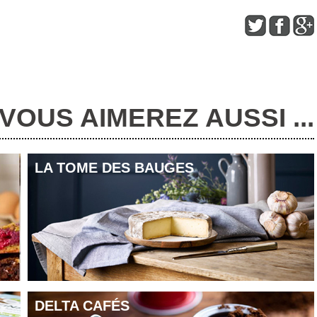
n bidons ont de 500 ml
e huile issue d’un coupage
arbequina
et
cornicabra
, conditionnée en
VOUS AIMEREZ AUSSI ...
LA TOME DES BAUGES
DELTA CAFÉS