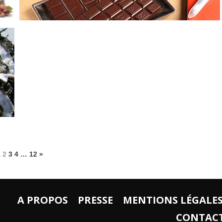
1
2
3
4
…
12
»
A PROPOS
PRESSE
MENTIONS LÉGALE
CONTAC