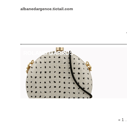
albanedargence.tictail.com
ROLAND GARROS
«
1