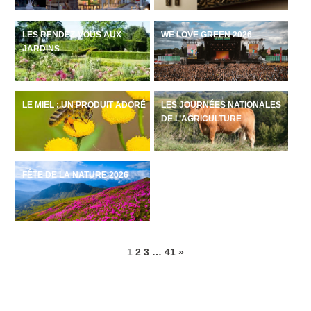
LES RENDEZ-VOUS AUX
WE LOVE GREEN 2026
JARDINS
LE MIEL : UN PRODUIT ADORÉ
LES JOURNÉES NATIONALES
DE L’AGRICULTURE
FÊTE DE LA NATURE 2026
1
2
3
…
41
»